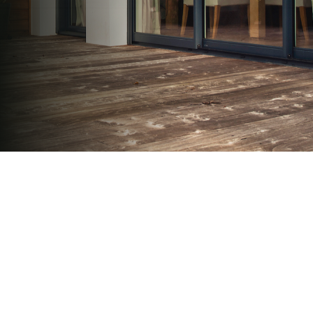
07 83 35 69 17
MON DEVIS MOTEUR
Voir tous nos produits
VOLETS ROULANTS : BUBENDORFF - SOMFY - DELTA
DORE - SIMU
Découvrez nos produits